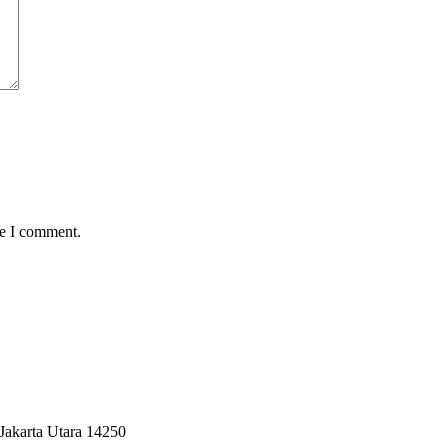
me I comment.
Jakarta Utara 14250