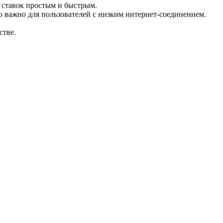
с ставок простым и быстрым.
о важно для пользователей с низким интернет-соединением.
стве.