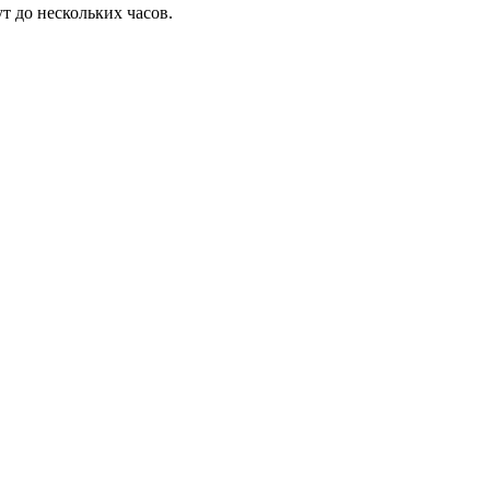
т до нескольких часов.