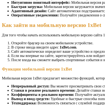
Интуитивно понятный интерфейс:
Мобильная версия раз
Быстрая загрузка:
Мобильная версия загружается значит
Адаптивный дизайн:
Сайт автоматически подстраивается
Оперативные уведомления:
Получайте уведомления о с
Как зайти на мобильную версию 1xBet
Для того чтобы начать использовать мобильную версию сайта 
Откройте браузер на своем мобильном устройстве.
В строке ввода введите адрес
1xBet.com
.
Сайт автоматически определит ваше устройство и предл
Если вы впервые на сайте, зарегистрируйтесь или войдите
После входа вы сможете выбрать спортивные события и на
Функции мобильной версии 1xBet
Мобильная версия 1xBet предлагает множество функций, кото
Непрерывный доступ:
Вы можете просматривать свои ст
Ставки в режиме реального времени:
Делайте ставки во
Коэффициенты в реальном времени:
Получайте актуал
Вывод и ввод средств:
Удобные и быстрые способы попо
Техподдержка:
Возможность связаться с службой поддер