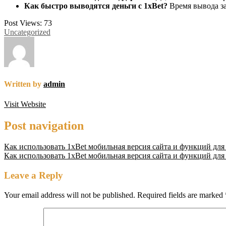
Как быстро выводятся деньги с 1xBet?
Время вывода за
Post Views:
73
Uncategorized
Written by
admin
Visit Website
Post navigation
Как использовать 1xBet мобильная версия сайта и функций для
Как использовать 1xBet мобильная версия сайта и функций для
Leave a Reply
Your email address will not be published.
Required fields are marked