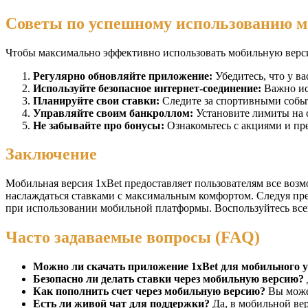
Советы по успешному использованию м
Чтобы максимально эффективно использовать мобильную верси
Регулярно обновляйте приложение:
Убедитесь, что у в
Используйте безопасное интернет-соединение:
Важно исп
Планируйте свои ставки:
Следите за спортивными событ
Управляйте своим банкроллом:
Установите лимиты на 
Не забывайте про бонусы:
Ознакомьтесь с акциями и пр
Заключение
Мобильная версия 1xBet предоставляет пользователям все воз
наслаждаться ставками с максимальным комфортом. Следуя пр
при использовании мобильной платформы. Воспользуйтесь всеми
Часто задаваемые вопросы (FAQ)
Можно ли скачать приложение 1xBet для мобильного 
Безопасно ли делать ставки через мобильную версию?
Как пополнить счет через мобильную версию?
Вы может
Есть ли живой чат для поддержки?
Да, в мобильной вер