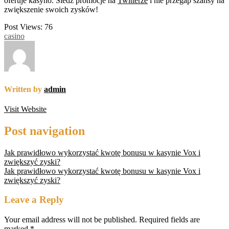
oferuje kasyno. Śledź promocje na
Twitterze
i nie przegap szansy na
zwiększenie swoich zysków!
Post Views:
76
casino
Written by
admin
Visit Website
Post navigation
Jak prawidłowo wykorzystać kwotę bonusu w kasynie Vox i
zwiększyć zyski?
Jak prawidłowo wykorzystać kwotę bonusu w kasynie Vox i
zwiększyć zyski?
Leave a Reply
Your email address will not be published.
Required fields are
marked
*