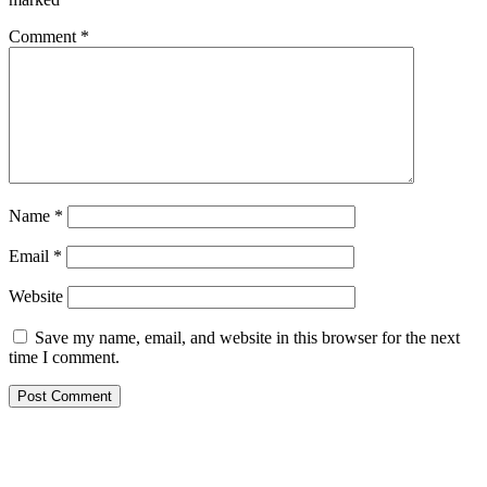
Comment
*
Name
*
Email
*
Website
Save my name, email, and website in this browser for the next
time I comment.