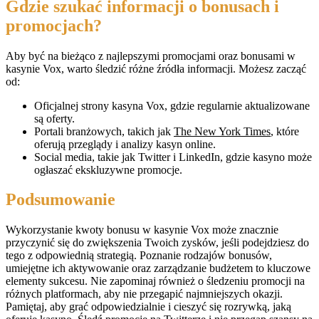
Gdzie szukać informacji o bonusach i
promocjach?
Aby być na bieżąco z najlepszymi promocjami oraz bonusami w
kasynie Vox, warto śledzić różne źródła informacji. Możesz zacząć
od:
Oficjalnej strony kasyna Vox, gdzie regularnie aktualizowane
są oferty.
Portali branżowych, takich jak
The New York Times
, które
oferują przeglądy i analizy kasyn online.
Social media, takie jak Twitter i LinkedIn, gdzie kasyno może
ogłaszać ekskluzywne promocje.
Podsumowanie
Wykorzystanie kwoty bonusu w kasynie Vox może znacznie
przyczynić się do zwiększenia Twoich zysków, jeśli podejdziesz do
tego z odpowiednią strategią. Poznanie rodzajów bonusów,
umiejętne ich aktywowanie oraz zarządzanie budżetem to kluczowe
elementy sukcesu. Nie zapominaj również o śledzeniu promocji na
różnych platformach, aby nie przegapić najmniejszych okazji.
Pamiętaj, aby grać odpowiedzialnie i cieszyć się rozrywką, jaką