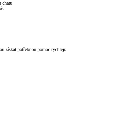
u chatu.
bě.
ou získat potřebnou pomoc rychleji: