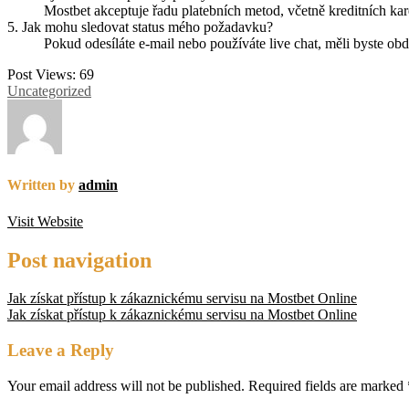
Mostbet akceptuje řadu platebních metod, včetně kreditních ka
5. Jak mohu sledovat status mého požadavku?
Pokud odesíláte e-mail nebo používáte live chat, měli byste o
Post Views:
69
Uncategorized
Written by
admin
Visit Website
Post navigation
Jak získat přístup k zákaznickému servisu na Mostbet Online
Jak získat přístup k zákaznickému servisu na Mostbet Online
Leave a Reply
Your email address will not be published.
Required fields are marked