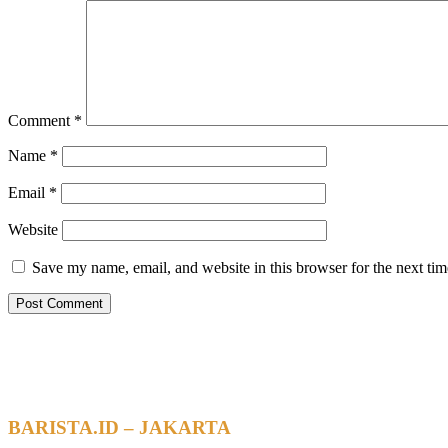
Comment
*
Name
*
Email
*
Website
Save my name, email, and website in this browser for the next ti
BARISTA.ID – JAKARTA