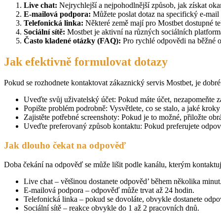
Live chat:
Nejrychlejší a nejpohodlnější způsob, jak získat oka
E-mailová podpora:
Můžete poslat dotaz na specifický e-mail
Telefonická linka:
Některé země mají pro Mostbet dostupné tel
Sociální sítě:
Mostbet je aktivní na různých sociálních platform
Často kladené otázky (FAQ):
Pro rychlé odpovědi na běžné o
Jak efektivně formulovat dotazy
Pokud se rozhodnete kontaktovat zákaznický servis Mostbet, je dobré
Uveďte svůj uživatelský účet: Pokud máte účet, nezapomeňte zah
Popište problém podrobně: Vysvětlete, co se stalo, a jaké kroky 
Zajistěte potřebné screenshoty: Pokud je to možné, přiložte ob
Uveďte preferovaný způsob kontaktu: Pokud preferujete odpověď
Jak dlouho čekat na odpověď
Doba čekání na odpověď se může lišit podle kanálu, kterým kontaktuj
Live chat – většinou dostanete odpověd’ během několika minut
E-mailová podpora – odpověď může trvat až 24 hodin.
Telefonická linka – pokud se dovoláte, obvykle dostanete odpo
Sociální sítě – reakce obvykle do 1 až 2 pracovních dnů.