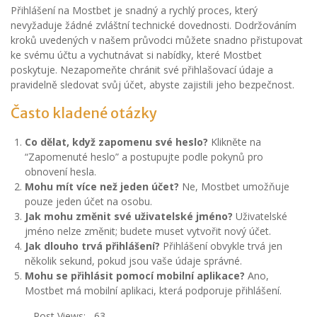
Přihlášení na Mostbet je snadný a rychlý proces, který
nevyžaduje žádné zvláštní technické dovednosti. Dodržováním
kroků uvedených v našem průvodci můžete snadno přistupovat
ke svému účtu a vychutnávat si nabídky, které Mostbet
poskytuje. Nezapomeňte chránit své přihlašovací údaje a
pravidelně sledovat svůj účet, abyste zajistili jeho bezpečnost.
Často kladené otázky
Co dělat, když zapomenu své heslo?
Klikněte na
“Zapomenuté heslo” a postupujte podle pokynů pro
obnovení hesla.
Mohu mít více než jeden účet?
Ne, Mostbet umožňuje
pouze jeden účet na osobu.
Jak mohu změnit své uživatelské jméno?
Uživatelské
jméno nelze změnit; budete muset vytvořit nový účet.
Jak dlouho trvá přihlášení?
Přihlášení obvykle trvá jen
několik sekund, pokud jsou vaše údaje správné.
Mohu se přihlásit pomocí mobilní aplikace?
Ano,
Mostbet má mobilní aplikaci, která podporuje přihlášení.
Post Views:
63