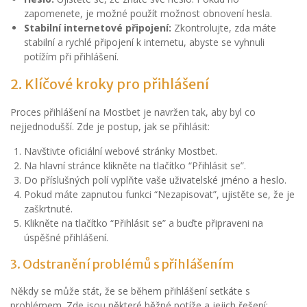
zapomenete, je možné použít možnost obnovení hesla.
Stabilní internetové připojení:
Zkontrolujte, zda máte
stabilní a rychlé připojení k internetu, abyste se vyhnuli
potížím při přihlášení.
2. Klíčové kroky pro přihlášení
Proces přihlášení na Mostbet je navržen tak, aby byl co
nejjednodušší. Zde je postup, jak se přihlásit:
Navštivte oficiální webové stránky Mostbet.
Na hlavní stránce klikněte na tlačítko “Přihlásit se”.
Do příslušných polí vyplňte vaše uživatelské jméno a heslo.
Pokud máte zapnutou funkci “Nezapisovat”, ujistěte se, že je
zaškrtnuté.
Klikněte na tlačítko “Přihlásit se” a buďte připraveni na
úspěšné přihlášení.
3. Odstranění problémů s přihlášením
Někdy se může stát, že se během přihlášení setkáte s
problémem. Zde jsou některé běžné potíže a jejich řešení: