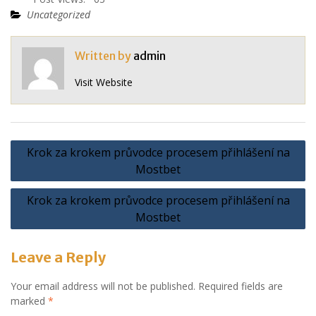
Uncategorized
Written by
admin
Visit Website
Post
Krok za krokem průvodce procesem přihlášení na
navigation
Mostbet
Krok za krokem průvodce procesem přihlášení na
Mostbet
Leave a Reply
Your email address will not be published.
Required fields are
marked
*