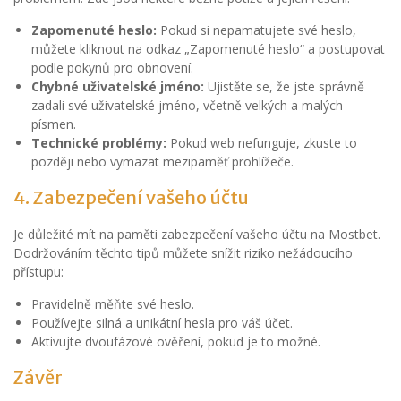
Zapomenuté heslo:
Pokud si nepamatujete své heslo,
můžete kliknout na odkaz „Zapomenuté heslo“ a postupovat
podle pokynů pro obnovení.
Chybné uživatelské jméno:
Ujistěte se, že jste správně
zadali své uživatelské jméno, včetně velkých a malých
písmen.
Technické problémy:
Pokud web nefunguje, zkuste to
později nebo vymazat mezipaměť prohlížeče.
4. Zabezpečení vašeho účtu
Je důležité mít na paměti zabezpečení vašeho účtu na Mostbet.
Dodržováním těchto tipů můžete snížit riziko nežádoucího
přístupu:
Pravidelně měňte své heslo.
Používejte silná a unikátní hesla pro váš účet.
Aktivujte dvoufázové ověření, pokud je to možné.
Závěr