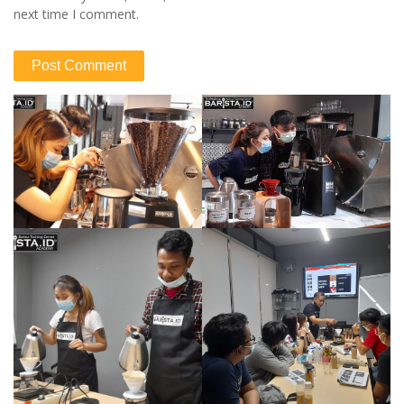
next time I comment.