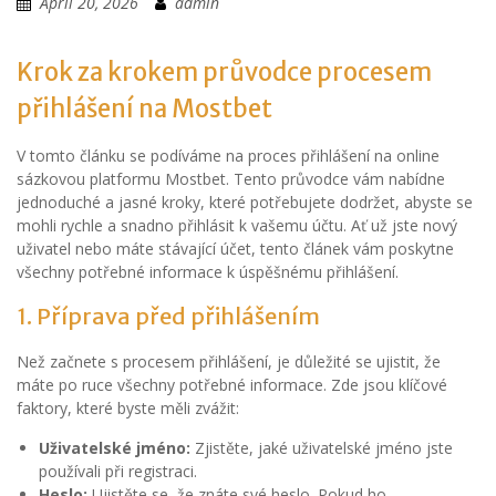
April 20, 2026
admin
Krok za krokem průvodce procesem
přihlášení na Mostbet
V tomto článku se podíváme na proces přihlášení na online
sázkovou platformu Mostbet. Tento průvodce vám nabídne
jednoduché a jasné kroky, které potřebujete dodržet, abyste se
mohli rychle a snadno přihlásit k vašemu účtu. Ať už jste nový
uživatel nebo máte stávající účet, tento článek vám poskytne
všechny potřebné informace k úspěšnému přihlášení.
1. Příprava před přihlášením
Než začnete s procesem přihlášení, je důležité se ujistit, že
máte po ruce všechny potřebné informace. Zde jsou klíčové
faktory, které byste měli zvážit:
Uživatelské jméno:
Zjistěte, jaké uživatelské jméno jste
používali při registraci.
Heslo:
Ujistěte se, že znáte své heslo. Pokud ho