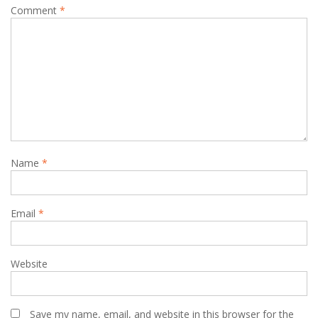
Comment
*
Name
*
Email
*
Website
Save my name, email, and website in this browser for the