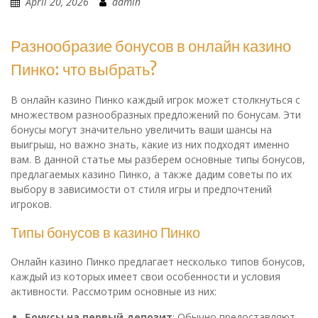
April 20, 2026
admin
Разнообразие бонусов в онлайн казино
Пинко: что выбрать?
В онлайн казино Пинко каждый игрок может столкнуться с
множеством разнообразных предложений по бонусам. Эти
бонусы могут значительно увеличить ваши шансы на
выигрыш, но важно знать, какие из них подходят именно
вам. В данной статье мы разберем основные типы бонусов,
предлагаемых казино Пинко, а также дадим советы по их
выбору в зависимости от стиля игры и предпочтений
игроков.
Типы бонусов в казино Пинко
Онлайн казино Пинко предлагает несколько типов бонусов,
каждый из которых имеет свои особенности и условия
активности. Рассмотрим основные из них:
Бонусы на первый депозит
: Обычно предоставляют