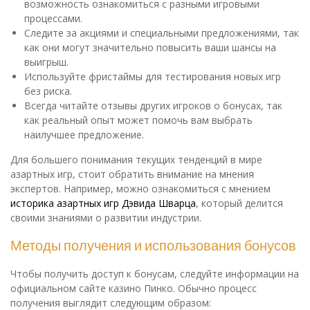
возможность ознакомиться с разными игровыми
процессами.
Следите за акциями и специальными предложениями, так
как они могут значительно повысить ваши шансы на
выигрыш.
Используйте фристаймы для тестирования новых игр
без риска.
Всегда читайте отзывы других игроков о бонусах, так
как реальный опыт может помочь вам выбрать
наилучшее предложение.
Для большего понимания текущих тенденций в мире
азартных игр, стоит обратить внимание на мнения
экспертов. Например, можно ознакомиться с мнением
историка азартных игр Дэвида Шварца
, который делится
своими знаниями о развитии индустрии.
Методы получения и использования бонусов
Чтобы получить доступ к бонусам, следуйте информации на
официальном сайте казино Пинко. Обычно процесс
получения выглядит следующим образом: