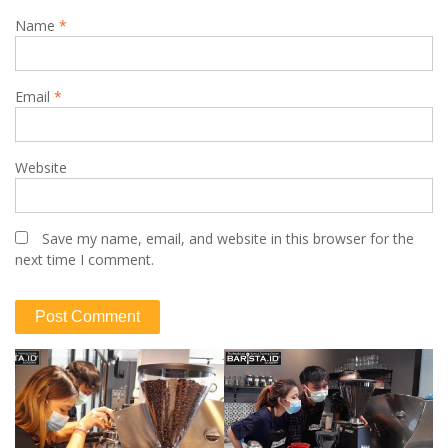
Name
*
Email
*
Website
Save my name, email, and website in this browser for the
next time I comment.