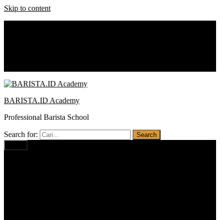
Skip to content
0812 1234 1674
baristaacademy.id@gmail.com
Notice:
Promo : Cash Back
BARISTA.ID Academy
Professional Barista School
Search for:
Menu
Home
Profil
Visi Misi
Pilihan Program
Barista PRO BUSINESS
Barista PROFESSIONAL
Barista BASIC