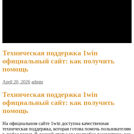
Barista MANUAL BREW
Espresso + Latte Art
Latte Art
Biaya
Jadwal
Pendaftaran
Contact Us
Kemitraan
Техническая поддержка 1win
официальный сайт: как получить
помощь
April 20, 2026
admin
Техническая поддержка 1win
официальный сайт: как получить
помощь
На официальном сайте 1win доступна качественная
техническая поддержка, которая готова помочь пользователям