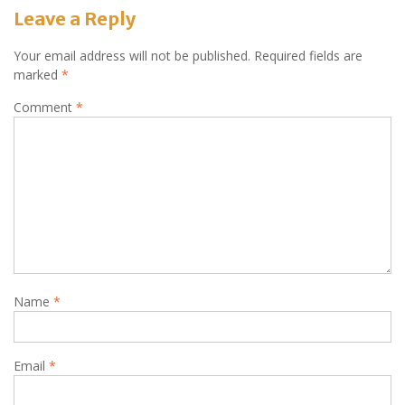
Leave a Reply
Your email address will not be published.
Required fields are
marked
*
Comment
*
Name
*
Email
*