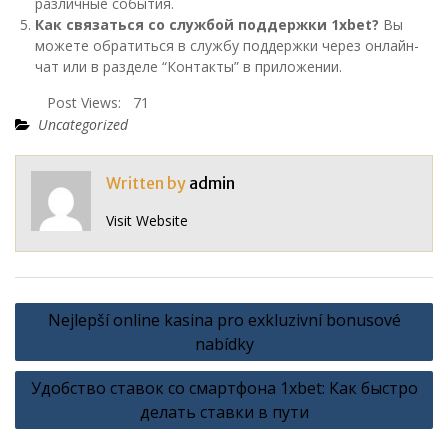
различные события.
Как связаться со службой поддержки 1xbet?
Вы
можете обратиться в службу поддержки через онлайн-
чат или в разделе “Контакты” в приложении.
Post Views:
71
Uncategorized
Written by
admin
Visit Website
Post
Nejlepší online kasina pro exkluzivní bonusové
navigation
nabídky
Удобство ставок со смартфона 1xbet: Как быстро
делать ставки в пути