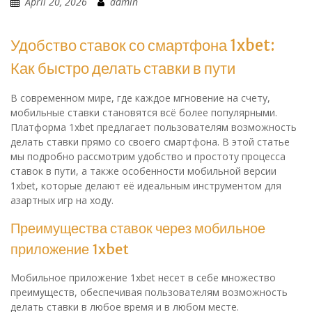
April 20, 2026
admin
Удобство ставок со смартфона 1xbet:
Как быстро делать ставки в пути
В современном мире, где каждое мгновение на счету,
мобильные ставки становятся всё более популярными.
Платформа 1xbet предлагает пользователям возможность
делать ставки прямо со своего смартфона. В этой статье
мы подробно рассмотрим удобство и простоту процесса
ставок в пути, а также особенности мобильной версии
1xbet, которые делают её идеальным инструментом для
азартных игр на ходу.
Преимущества ставок через мобильное
приложение 1xbet
Мобильное приложение 1xbet несет в себе множество
преимуществ, обеспечивая пользователям возможность
делать ставки в любое время и в любом месте.