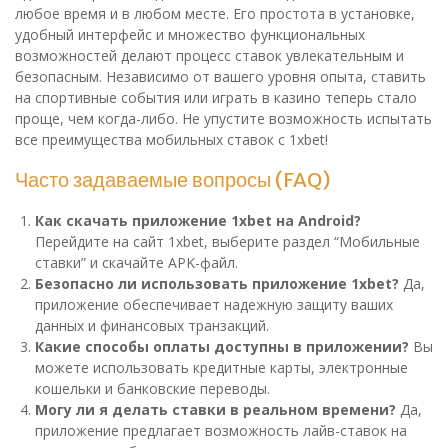
любое время и в любом месте. Его простота в установке,
удобный интерфейс и множество функциональных
возможностей делают процесс ставок увлекательным и
безопасным. Независимо от вашего уровня опыта, ставить
на спортивные события или играть в казино теперь стало
проще, чем когда-либо. Не упустите возможность испытать
все преимущества мобильных ставок с 1xbet!
Часто задаваемые вопросы (FAQ)
Как скачать приложение 1xbet на Android?
Перейдите на сайт 1xbet, выберите раздел “Мобильные
ставки” и скачайте APK-файл.
Безопасно ли использовать приложение 1xbet?
Да,
приложение обеспечивает надежную защиту ваших
данных и финансовых транзакций.
Какие способы оплаты доступны в приложении?
Вы
можете использовать кредитные карты, электронные
кошельки и банковские переводы.
Могу ли я делать ставки в реальном времени?
Да,
приложение предлагает возможность лайв-ставок на