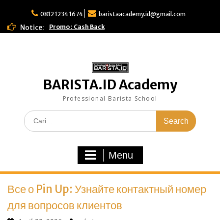
Skip
to
0812 1234 1674
baristaacademy.id@gmail.com
content
Notice:
Promo : Cash Back
BARISTA.ID Academy
Professional Barista School
Search
for:
Menu
Все о Pin Up: Узнайте контактный номер
для вопросов клиентов