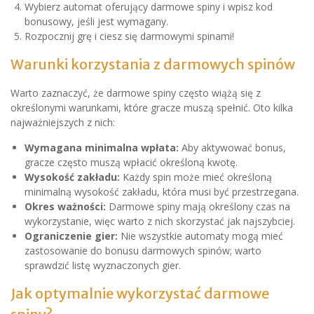
Wybierz automat oferujący darmowe spiny i wpisz kod
bonusowy, jeśli jest wymagany.
Rozpocznij grę i ciesz się darmowymi spinami!
Warunki korzystania z darmowych spinów
Warto zaznaczyć, że darmowe spiny często wiążą się z
określonymi warunkami, które gracze muszą spełnić. Oto kilka
najważniejszych z nich:
Wymagana minimalna wpłata:
Aby aktywować bonus,
gracze często muszą wpłacić określoną kwotę.
Wysokość zakładu:
Każdy spin może mieć określoną
minimalną wysokość zakładu, która musi być przestrzegana.
Okres ważności:
Darmowe spiny mają określony czas na
wykorzystanie, więc warto z nich skorzystać jak najszybciej.
Ograniczenie gier:
Nie wszystkie automaty mogą mieć
zastosowanie do bonusu darmowych spinów; warto
sprawdzić listę wyznaczonych gier.
Jak optymalnie wykorzystać darmowe