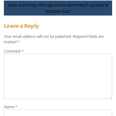
Jakie automaty oferują bonus darmowych spinów w
kasynie Vox?
Leave a Reply
Your email address will not be published.
Required fields are
marked
*
Comment
*
Name
*