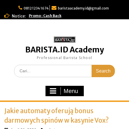
Skip
to
0812 1234 1674
baristaacademy.id@gmail.com
content
Notice:
Promo : Cash Back
BARISTA.ID Academy
Professional Barista School
Search
for:
Menu
Jakie automaty oferują bonus
darmowych spinów w kasynie Vox?