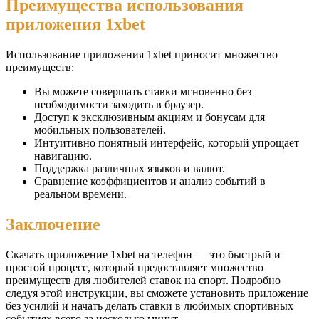
Преимущества использования
приложения 1xbet
Использование приложения 1xbet приносит множество
преимуществ:
Вы можете совершать ставки мгновенно без
необходимости заходить в браузер.
Доступ к эксклюзивным акциям и бонусам для
мобильных пользователей.
Интуитивно понятный интерфейс, который упрощает
навигацию.
Поддержка различных языков и валют.
Сравнение коэффициентов и анализ событий в
реальном времени.
Заключение
Скачать приложение 1xbet на телефон — это быстрый и
простой процесс, который предоставляет множество
преимуществ для любителей ставок на спорт. Подробно
следуя этой инструкции, вы сможете установить приложение
без усилий и начать делать ставки в любимых спортивных
событиях всего за несколько минут.