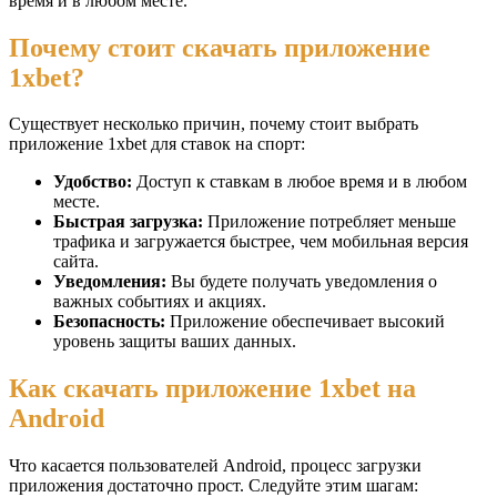
время и в любом месте.
Почему стоит скачать приложение
1xbet?
Существует несколько причин, почему стоит выбрать
приложение 1xbet для ставок на спорт:
Удобство:
Доступ к ставкам в любое время и в любом
месте.
Быстрая загрузка:
Приложение потребляет меньше
трафика и загружается быстрее, чем мобильная версия
сайта.
Уведомления:
Вы будете получать уведомления о
важных событиях и акциях.
Безопасность:
Приложение обеспечивает высокий
уровень защиты ваших данных.
Как скачать приложение 1xbet на
Android
Что касается пользователей Android, процесс загрузки
приложения достаточно прост. Следуйте этим шагам: