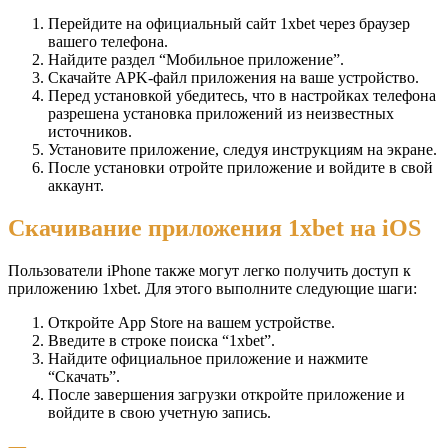
Перейдите на официальный сайт 1xbet через браузер
вашего телефона.
Найдите раздел “Мобильное приложение”.
Скачайте APK-файл приложения на ваше устройство.
Перед установкой убедитесь, что в настройках телефона
разрешена установка приложений из неизвестных
источников.
Установите приложение, следуя инструкциям на экране.
После установки отройте приложение и войдите в свой
аккаунт.
Скачивание приложения 1xbet на iOS
Пользователи iPhone также могут легко получить доступ к
приложению 1xbet. Для этого выполните следующие шаги:
Откройте App Store на вашем устройстве.
Введите в строке поиска “1xbet”.
Найдите официальное приложение и нажмите
“Скачать”.
После завершения загрузки откройте приложение и
войдите в свою учетную запись.