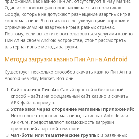
приложения, как казино Пин Ап, отсутствуют в Play Market.
Один из основных факторов заключается в политиках
Google, которые не допускают размещение азартных игр в
своем магазине. Это связано с регулирующими нормами и
ограничениями на азартные игры в разных странах.
Поэтому, если вы хотите воспользоваться услугами казино
Пин Ап на своем Android-устройстве, стоит рассмотреть
альтернативные методы загрузки.
Методы загрузки казино Пин Ап на Android
Существует несколько способов скачать казино Пин Ап на
Android без Play Market. Вот они:
Сайт казино Пин Ап:
Самый простой и безопасный
способ – зайти на официальный сайт казино и скачать
APK-файл напрямую.
Установка через сторонние магазины приложений:
Некоторые сторонние магазины, такие как Aptoide или
APKPure, предоставляют возможность загрузки
приложений азартной тематики.
Чат-боты или тематические группы:
В различных