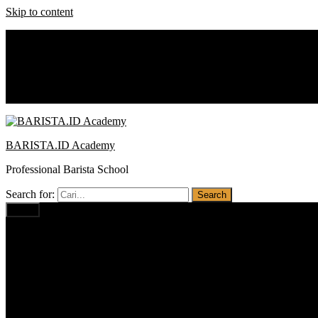
Skip to content
0812 1234 1674
baristaacademy.id@gmail.com
Notice:
Promo : Cash Back
BARISTA.ID Academy
Professional Barista School
Search for:
Menu
Home
Profil
Visi Misi
Pilihan Program
Barista PRO BUSINESS
Barista PROFESSIONAL
Barista BASIC