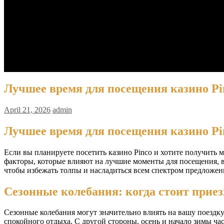
Barista MANUAL BREW
Espresso + Latte Art
Latte Art
Biaya
Jadwal
Pendaftaran
Contact Us
Kemitraan
Лучшее время для посещения казино Pi
April 21, 2026
admin
Лучшее время для посещения казино Pi
Если вы планируете посетить казино Pinco и хотите получить 
факторы, которые влияют на лучшие моменты для посещения, в
чтобы избежать толпы и насладиться всем спектром предложени
Сезонные колебания: когда стоит прие
Сезонные колебания могут значительно влиять на вашу поездку
спокойного отдыха. С другой стороны, осень и начало зимы ч