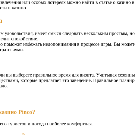
звлечения или особых лотереях можно найти в статье о казино 
сти в казино.
а
м удовольствия, имеет смысл следовать нескольким простым, но
печит спокойствие.
то поможет избежать недопонимания в процессе игры. Вы можете
тратегиями.
ли вы выберете правильное время для визита. Учитывая сезонны
ществами, которые предлагает это заведение. Правильное плани
кало
.
казино Pinco?
его туристов и погода наиболее комфортная.