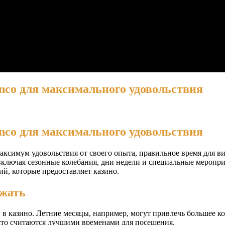
nco для максимального удовольствия
nco для максимального удовольствия
максимум удовольствия от своего опыта, правильное время для в
ключая сезонные колебания, дни недели и специальные меропри
й, которые предоставляет казино.
зжать
 в казино. Летние месяцы, например, могут привлечь большее ко
асто считаются лучшими временами для посещения.