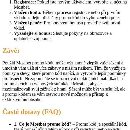
Registrace:
Pokud jste novým uživatelem, vytvořte si účet na
Mostbet.
Vložení kódu:
Během procesu registrace nebo při prvním
vkladu zadejte příslušný promo kód do vyhrazeného pole.
Vložení peněz:
Pro potvrzení bonusu proveďte svůj první
vklad.
Vyžádejte si bonus:
Sledujte pokyny na obrazovce a
uplatněte svůj bonus.
Závěr
Použití Mostbet promo kódu může významně zlepšit vaše sázení a
umožnit vám užít si více zábavy s nižším rizikem. Tím, že využijete
bonusy a slevy, které promo kód nabízí, si vytvoříte lepší podmínky
pro úspěch. Nezapomeňte se informovat o aktuálních nabídkách a
promo akcích na webových stránkách Mostbet, abyste
maximalizovali svůj zážitek z hraní. Sázení může být vzrušující, ale
s promo kódem se vám otevřou nové možnosti a přístup k
exkluzivnímu obsahu.
Časté dotazy (FAQ)
1. Co je Mostbet promo kód?
– Promo kód je speciální kód,
který přináší uživatelům výhody při registraci nebo vkladu.