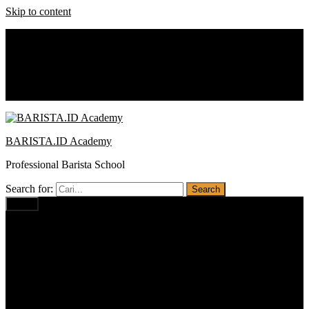
Skip to content
0812 1234 1674
baristaacademy.id@gmail.com
Notice:
Promo : Cash Back
BARISTA.ID Academy
Professional Barista School
Search for:
Menu
Home
Profil
Visi Misi
Pilihan Program
Barista PRO BUSINESS
Barista PROFESSIONAL
Barista BASIC