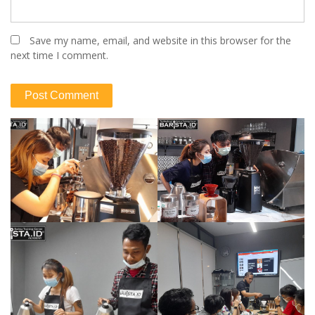
Save my name, email, and website in this browser for the
next time I comment.