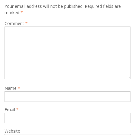
Your email address will not be published.
Required fields are
marked
*
Comment
*
Name
*
Email
*
Website