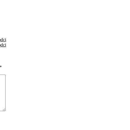
dçi
dçi
*