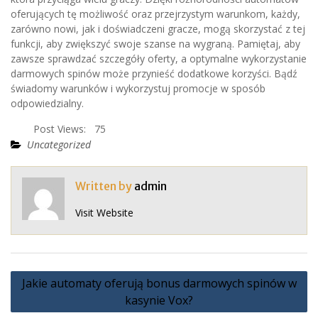
oferujących tę możliwość oraz przejrzystym warunkom, każdy,
zarówno nowi, jak i doświadczeni gracze, mogą skorzystać z tej
funkcji, aby zwiększyć swoje szanse na wygraną. Pamiętaj, aby
zawsze sprawdzać szczegóły oferty, a optymalne wykorzystanie
darmowych spinów może przynieść dodatkowe korzyści. Bądź
świadomy warunków i wykorzystuj promocje w sposób
odpowiedzialny.
Post Views:
75
Uncategorized
Written by
admin
Visit Website
Post
Jakie automaty oferują bonus darmowych spinów w
navigation
kasynie Vox?