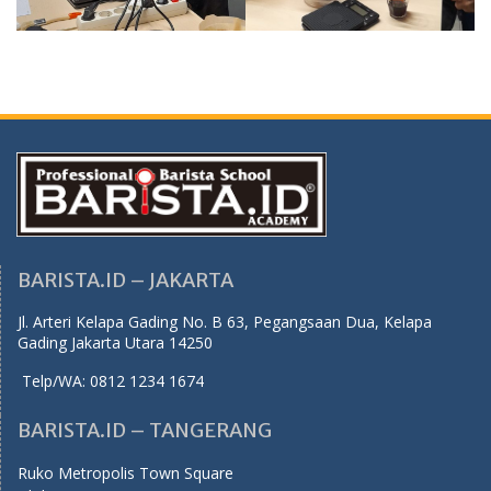
BARISTA.ID – JAKARTA
Jl. Arteri Kelapa Gading No. B 63, Pegangsaan Dua, Kelapa
Gading Jakarta Utara 14250
Telp/WA: 0812 1234 1674
BARISTA.ID – TANGERANG
Ruko Metropolis Town Square