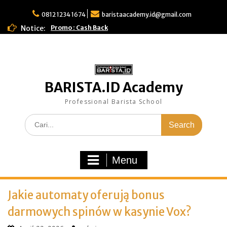
Skip
to
0812 1234 1674
baristaacademy.id@gmail.com
content
Notice:
Promo : Cash Back
BARISTA.ID Academy
Professional Barista School
Search
for:
Menu
Jakie automaty oferują bonus
darmowych spinów w kasynie Vox?