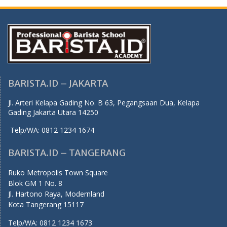
BARISTA.ID – JAKARTA
Jl. Arteri Kelapa Gading No. B 63, Pegangsaan Dua, Kelapa
Gading Jakarta Utara 14250
Telp/WA: 0812 1234 1674
BARISTA.ID – TANGERANG
Ruko Metropolis Town Square
Blok GM 1 No. 8
Jl. Hartono Raya, Modernland
Kota Tangerang 15117
Telp/WA: 0812 1234 1673