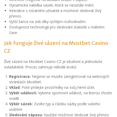
Dynamická nabídka sázek, která se neustále mění.
Interakce s ostatními uživateli a možnost sledovat živý
přenos.
Vyšší šance na zisk díky rychlým rozhodnutím.
Dostupnost technologií pro sledování statistik v reálném
čase.
Jak funguje živé sázení na Mostbet Casino
CZ
Živé sázení na Mostbet Casino CZ je intuitivní a jednoduše
ovladatelné. Proces zahrnuje několik kroků:
Registrace:
Nejprve se musíte zaregistrovat na webových
stránkách Mostbet.
Vklad:
Poté přidejte prostředky na svůj herní účet.
Výběr události:
Vyberte sportovní událost, na kterou chcete
vsadit.
Výběr sázek:
Zvolte typ a částku sázky podle vašeho
uvážení.
Sledování zápasu:
Využijte možnost sledovat živý přenos