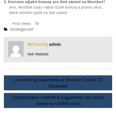
5. Dostanu nějaké bonusy pro živé sázení na Mostbet?
Ano, Mostbet často nabízí různé bonusy a promo akce,
které můžete využít na živé sázení.
Post Views:
78
Uncategorized
Written by
admin
Visit Website
Post
Live Betting Experience at Mostbet Casino CZ
navigation
Explained
Comprendere i metodi di pagamento nei casinò
online non AAMS sicuri