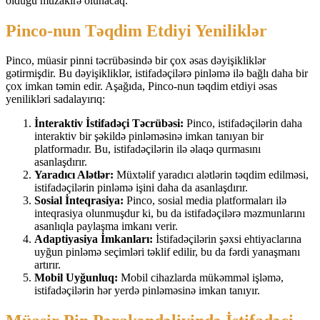
olduğu müzakirə olunacaq.
Pinco-nun Təqdim Etdiyi Yeniliklər
Pinco, müasir pinni təcrübəsində bir çox əsas dəyişikliklər
gətirmişdir. Bu dəyişikliklər, istifadəçilərə pinləmə ilə bağlı daha bir
çox imkan təmin edir. Aşağıda, Pinco-nun təqdim etdiyi əsas
yenilikləri sadalayırıq:
İnteraktiv İstifadəçi Təcrübəsi:
Pinco, istifadəçilərin daha
interaktiv bir şəkildə pinləməsinə imkan tanıyan bir
platformadır. Bu, istifadəçilərin ilə əlaqə qurmasını
asanlaşdırır.
Yaradıcı Alətlər:
Müxtəlif yaradıcı alətlərin təqdim edilməsi,
istifadəçilərin pinləmə işini daha da asanlaşdırır.
Sosial İnteqrasiya:
Pinco, sosial media platformaları ilə
inteqrasiya olunmuşdur ki, bu da istifadəçilərə məzmunlarını
asanlıqla paylaşma imkanı verir.
Adaptiyasiya İmkanları:
İstifadəçilərin şəxsi ehtiyaclarına
uyğun pinləmə seçimləri təklif edilir, bu da fərdi yanaşmanı
artırır.
Mobil Uyğunluq:
Mobil cihazlarda mükəmməl işləmə,
istifadəçilərin hər yerdə pinləməsinə imkan tanıyır.