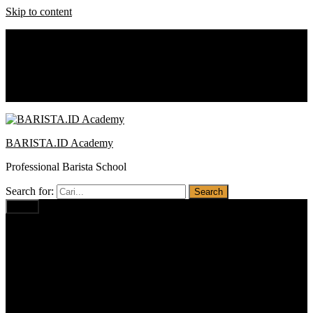
Skip to content
0812 1234 1674
baristaacademy.id@gmail.com
Notice:
Promo : Cash Back
BARISTA.ID Academy
Professional Barista School
Search for:
Menu
Home
Profil
Visi Misi
Pilihan Program
Barista PRO BUSINESS
Barista PROFESSIONAL
Barista BASIC