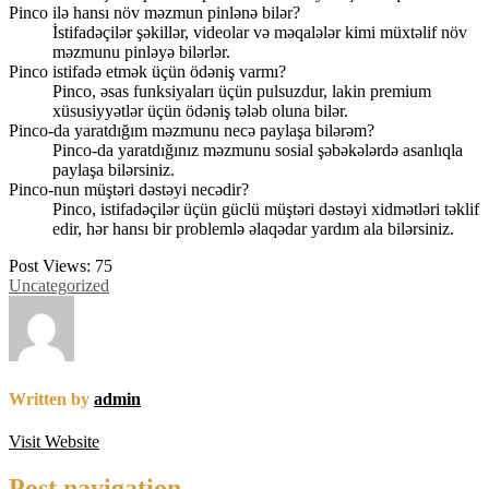
Pinco ilə hansı növ məzmun pinlənə bilər?
İstifadəçilər şəkillər, videolar və məqalələr kimi müxtəlif növ
məzmunu pinləyə bilərlər.
Pinco istifadə etmək üçün ödəniş varmı?
Pinco, əsas funksiyaları üçün pulsuzdur, lakin premium
xüsusiyyətlər üçün ödəniş tələb oluna bilər.
Pinco-da yaratdığım məzmunu necə paylaşa bilərəm?
Pinco-da yaratdığınız məzmunu sosial şəbəkələrdə asanlıqla
paylaşa bilərsiniz.
Pinco-nun müştəri dəstəyi necədir?
Pinco, istifadəçilər üçün güclü müştəri dəstəyi xidmətləri təklif
edir, hər hansı bir problemlə əlaqədar yardım ala bilərsiniz.
Post Views:
75
Uncategorized
Written by
admin
Visit Website
Post navigation