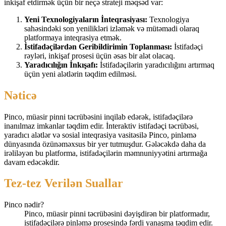
inkişaf etdirmək üçün bir neçə strateji məqsəd var:
Yeni Texnologiyaların İnteqrasiyası:
Texnologiya
sahəsindəki son yenilikləri izləmək və mütəmadi olaraq
platformaya inteqrasiya etmək.
İstifadəçilərdən Geribildirimin Toplanması:
İstifadəçi
rəyləri, inkişaf prosesi üçün əsas bir alət olacaq.
Yaradıcılığın İnkışafı:
İstifadəçilərin yaradıcılığını artırmaq
üçün yeni alətlərin təqdim edilməsi.
Nəticə
Pinco, müasir pinni təcrübəsini inqilab edərək, istifadəçilərə
inanılmaz imkanlar təqdim edir. İnteraktiv istifadəçi təcrübəsi,
yaradıcı alətlər və sosial inteqrasiya vasitəsilə Pinco, pinləmə
dünyasında özünəməxsus bir yer tutmuşdur. Gələcəkdə daha da
irəliləyən bu platforma, istifadəçilərin məmnuniyyətini artırmağa
davam edəcəkdir.
Tez-tez Verilən Suallar
Pinco nədir?
Pinco, müasir pinni təcrübəsini dəyişdirən bir platformadır,
istifadəçilərə pinləmə prosesində fərdi yanaşma təqdim edir.