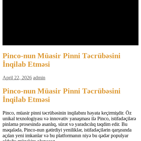
Barista MANUAL BREW
Espresso + Latte Art
Latte Art
Biaya
Jadwal
Pendaftaran
Contact Us
Kemitraan
Pinco-nun Müasir Pinni Təcrübəsini
İnqilab Etməsi
April 22, 2026
admin
Pinco-nun Müasir Pinni Təcrübəsini
İnqilab Etməsi
Pinco, müasir pinni təcrübəsinin inqilabını həyata keçirmişdir. Öz
unikal texnologiyası və innovativ yanaşması ilə Pinco, istifadəçilərə
pinləmə prosesində asanlıq, sürət və yaradıcılıq təqdim edir. Bu
məqalədə, Pinco-nun gətirdiyi yeniliklər, istifadəçilərin qarşısında
açılan yeni imkanlar və bu platformanın niyə bu qədər populyar