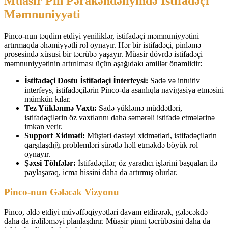
Müasir Pin Pərakəndəliyində İstifadəçi
Məmnuniyyəti
Pinco-nun təqdim etdiyi yeniliklər, istifadəçi məmnuniyyətini
artırmaqda əhəmiyyətli rol oynayır. Hər bir istifadəçi, pinləmə
prosesində xüsusi bir təcrübə yaşayır. Müasir dövrdə istifadəçi
məmnuniyyətinin artırılması üçün aşağıdakı amillər önəmlidir:
İstifadəçi Dostu İstifadəçi İnterfeysi:
Sadə və intuitiv
interfeys, istifadəçilərin Pinco-da asanlıqla navigasiya etməsini
mümkün kılar.
Tez Yüklənmə Vaxtı:
Sadə yükləmə müddətləri,
istifadəçilərin öz vaxtlarını daha səmərəli istifadə etmələrinə
imkan verir.
Support Xidməti:
Müştəri dəstəyi xidmətləri, istifadəçilərin
qarşılaşdığı problemləri sürətlə həll etməkdə böyük rol
oynayır.
Şəxsi Töhfələr:
İstifadəçilər, öz yaradıcı işlərini başqaları ilə
paylaşaraq, icma hissini daha da artırmış olurlar.
Pinco-nun Gələcək Vizyonu
Pinco, əldə etdiyi müvəffəqiyyətləri davam etdirərək, gələcəkdə
daha da irəliləməyi planlaşdırır. Müasir pinni təcrübəsini daha da