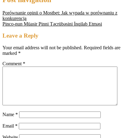
Porównanie opinii o Mostbet: Jak wypada w porównaniu z
konkurencją
Pinco-nun Müasir Pinni Təcrübəsini İnqilab Etməsi
Leave a Reply
Your email address will not be published.
Required fields are
marked
*
Comment
*
Name
*
Email
*
Website