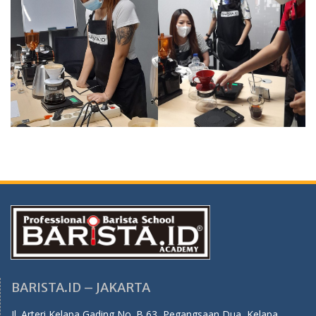
BARISTA.ID – JAKARTA
Jl. Arteri Kelapa Gading No. B 63, Pegangsaan Dua, Kelapa