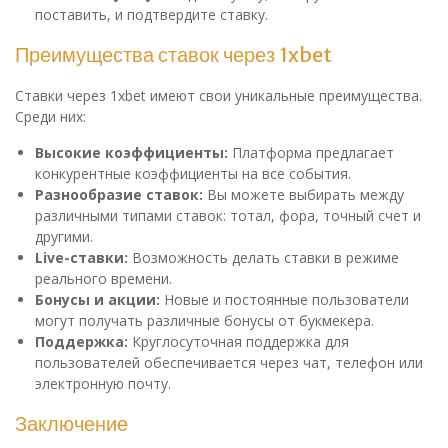
поставить, и подтвердите ставку.
Преимущества ставок через 1xbet
Ставки через 1xbet имеют свои уникальные преимущества.
Среди них:
Высокие коэффициенты:
Платформа предлагает
конкурентные коэффициенты на все события.
Разнообразие ставок:
Вы можете выбирать между
различными типами ставок: тотал, фора, точный счет и
другими.
Live-ставки:
Возможность делать ставки в режиме
реального времени.
Бонусы и акции:
Новые и постоянные пользователи
могут получать различные бонусы от букмекера.
Поддержка:
Круглосуточная поддержка для
пользователей обеспечивается через чат, телефон или
электронную почту.
Заключение