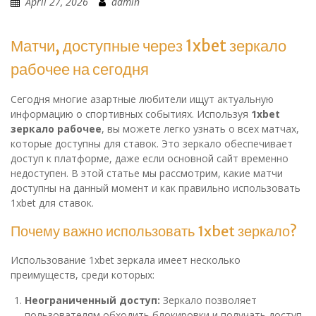
April 27, 2026
admin
Матчи, доступные через 1xbet зеркало
рабочее на сегодня
Сегодня многие азартные любители ищут актуальную
информацию о спортивных событиях. Используя
1xbet
зеркало рабочее
, вы можете легко узнать о всех матчах,
которые доступны для ставок. Это зеркало обеспечивает
доступ к платформе, даже если основной сайт временно
недоступен. В этой статье мы рассмотрим, какие матчи
доступны на данный момент и как правильно использовать
1xbet для ставок.
Почему важно использовать 1xbet зеркало?
Использование 1xbet зеркала имеет несколько
преимуществ, среди которых:
Неограниченный доступ:
Зеркало позволяет
пользователям обходить блокировки и получать доступ