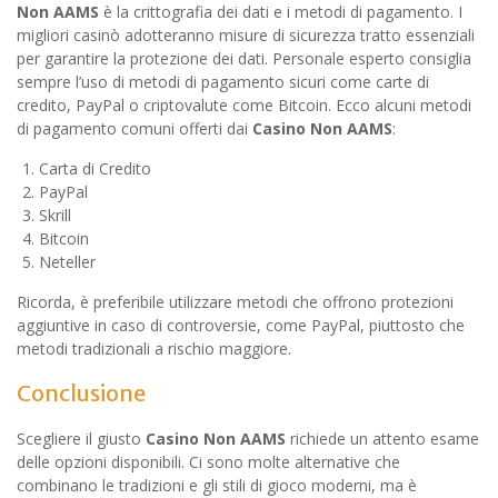
Non AAMS
è la crittografia dei dati e i metodi di pagamento. I
migliori casinò adotteranno misure di sicurezza tratto essenziali
per garantire la protezione dei dati. Personale esperto consiglia
sempre l’uso di metodi di pagamento sicuri come carte di
credito, PayPal o criptovalute come Bitcoin. Ecco alcuni metodi
di pagamento comuni offerti dai
Casino Non AAMS
:
Carta di Credito
PayPal
Skrill
Bitcoin
Neteller
Ricorda, è preferibile utilizzare metodi che offrono protezioni
aggiuntive in caso di controversie, come PayPal, piuttosto che
metodi tradizionali a rischio maggiore.
Conclusione
Scegliere il giusto
Casino Non AAMS
richiede un attento esame
delle opzioni disponibili. Ci sono molte alternative che
combinano le tradizioni e gli stili di gioco moderni, ma è