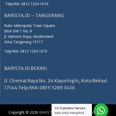
Telp/WA: 0812 1234 1674
BARISTA.ID – TANGERANG
Ruko Metropolis Town Square
Blok GM 1 No. 8
Jl. Hartono Raya, Modernland
Kota Tangerang 15117
Telp/WA: 0812 1234 1673
BARISTA.ID BEKASI
Jl. Ciremai Raya No. 24 Kayuringin, Kota Bekasi
17144 Telp/WA: 0819 3289 3456
Klik
Customer Service
Copyright © 2026
BARISTA.ID Academy
. All rights reserved.
kami untuk mengobrol