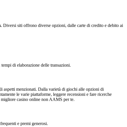
s
. Diversi siti offrono diverse opzioni, dalle carte di credito e debito ai
 tempi di elaborazione delle transazioni.
i aspetti menzionati. Dalla varietà di giochi alle opzioni di
ntamente le varie piattaforme, leggere recensioni e fare ricerche
 il migliore casino online non AAMS per te.
requenti e premi generosi.