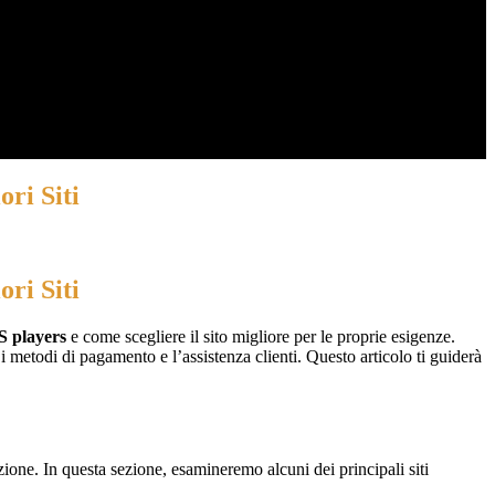
ri Siti
ri Siti
S players
e come scegliere il sito migliore per le proprie esigenze.
i metodi di pagamento e l’assistenza clienti. Questo articolo ti guiderà
zione. In questa sezione, esamineremo alcuni dei principali siti