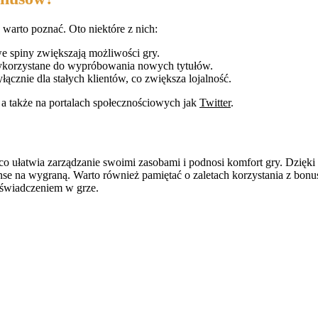
warto poznać. Oto niektóre z nich:
 spiny zwiększają możliwości gry.
ykorzystane do wypróbowania nowych tytułów.
cznie dla stałych klientów, co zwiększa lojalność.
, a także na portalach społecznościowych jak
Twitter
.
co ułatwia zarządzanie swoimi zasobami i podnosi komfort gry. Dzięk
se na wygraną. Warto również pamiętać o zaletach korzystania z bon
oświadczeniem w grze.