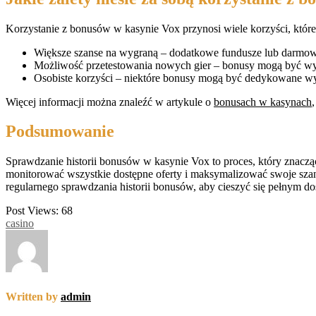
Korzystanie z bonusów w kasynie Vox przynosi wiele korzyści, które 
Większe szanse na wygraną – dodatkowe fundusze lub darmowe
Możliwość przetestowania nowych gier – bonusy mogą być w
Osobiste korzyści – niektóre bonusy mogą być dedykowane wyłą
Więcej informacji można znaleźć w artykule o
bonusach w kasynach
Podsumowanie
Sprawdzanie historii bonusów w kasynie Vox to proces, który znaczą
monitorować wszystkie dostępne oferty i maksymalizować swoje szan
regularnego sprawdzania historii bonusów, aby cieszyć się pełnym d
Post Views:
68
casino
Written by
admin