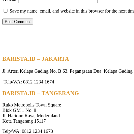
Save my name, email, and website in this browser for the next ti
BARISTA.ID – JAKARTA
Jl. Arteri Kelapa Gading No. B 63, Pegangsaan Dua, Kelapa Gading 
Telp/WA: 0812 1234 1674
BARISTA.ID – TANGERANG
Ruko Metropolis Town Square
Blok GM 1 No. 8
Jl. Hartono Raya, Modernland
Kota Tangerang 15117
Telp/WA: 0812 1234 1673