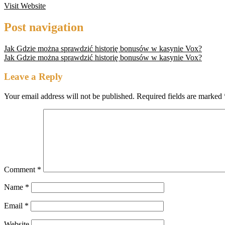
Visit Website
Post navigation
Jak Gdzie można sprawdzić historię bonusów w kasynie Vox?
Jak Gdzie można sprawdzić historię bonusów w kasynie Vox?
Leave a Reply
Your email address will not be published.
Required fields are marked
Comment
*
Name
*
Email
*
Website