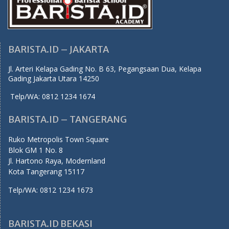
BARISTA.ID – JAKARTA
Jl. Arteri Kelapa Gading No. B 63, Pegangsaan Dua, Kelapa
Gading Jakarta Utara 14250
Telp/WA: 0812 1234 1674
BARISTA.ID – TANGERANG
Ruko Metropolis Town Square
Blok GM 1 No. 8
Jl. Hartono Raya, Modernland
Kota Tangerang 15117
Telp/WA: 0812 1234 1673
BARISTA.ID BEKASI