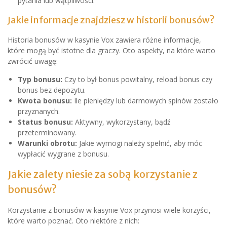
pytania lub wątpliwości.
Jakie informacje znajdziesz w historii bonusów?
Historia bonusów w kasynie Vox zawiera różne informacje,
które mogą być istotne dla graczy. Oto aspekty, na które warto
zwrócić uwagę:
Typ bonusu:
Czy to był bonus powitalny, reload bonus czy
bonus bez depozytu.
Kwota bonusu:
Ile pieniędzy lub darmowych spinów zostało
przyznanych.
Status bonusu:
Aktywny, wykorzystany, bądź
przeterminowany.
Warunki obrotu:
Jakie wymogi należy spełnić, aby móc
wypłacić wygrane z bonusu.
Jakie zalety niesie za sobą korzystanie z
bonusów?
Korzystanie z bonusów w kasynie Vox przynosi wiele korzyści,
które warto poznać. Oto niektóre z nich: