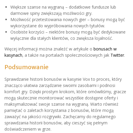
Większe szanse na wygraną – dodatkowe fundusze lub
darmowe spiny zwiększają możliwości gry.
Możliwość przetestowania nowych gier – bonusy mogą być
wykorzystane do wypróbowania nowych tytułów.
Osobiste korzyści – niektóre bonusy mogą być dedykowane
wyłącznie dla stałych klientów, co zwiększa lojalność.
Więcej informacji można znaleźć w artykule o
bonusach w
kasynach
, a także na portalach społecznościowych jak
Twitter
.
Podsumowanie
Sprawdzanie historii bonusów w kasynie Vox to proces, który
znacząco ułatwia zarządzanie swoimi zasobami i podnosi
komfort gry. Dzięki prostym krokom, które omówiliśmy, gracze
mogą skutecznie monitorować wszystkie dostępne oferty i
maksymalizować swoje szanse na wygraną. Warto również
pamiętać o zaletach korzystania z bonusów, które mogą
zaważyć na jakości rozgrywki. Zachęcamy do regularnego
sprawdzania historii bonusów, aby cieszyć się pełnym
doświadczeniem w grze.