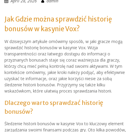
April 28, 2026
admin
Jak Gdzie można sprawdzić historię
bonusów w kasynie Vox?
W dzisiejszym artykule omówimy sposób, w jaki gracze mogą
sprawdzić historię bonusów w kasynie Vox. Wizja
transparentności oraz łatwego dostępu do informacji o
przyznanych bonusach staje się coraz ważniejsza dla graczy,
którzy chcą mieć pełną kontrolę nad swoimi aktywami. W tym
kontekście omówimy, jakie kroki należy podjąć, aby efektywnie
uzyskać te informacje, oraz jakie korzyści niesie za sobą
śledzenie historii bonusów. Przyjrzymy się także kilku
wskazówkom, które ułatwią proces sprawdzania historii.
Dlaczego warto sprawdzać historię
bonusów?
Śledzenie historii bonusów w kasynie Vox to kluczowy element
zarządzania swoimi finansami podczas gry. Oto kilka powodów,