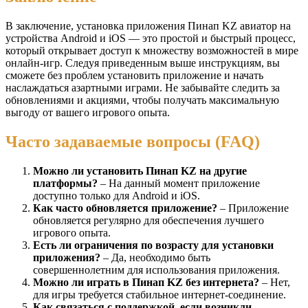
В заключение, установка приложения Пинап KZ авиатор на
устройства Android и iOS — это простой и быстрый процесс,
который открывает доступ к множеству возможностей в мире
онлайн-игр. Следуя приведенным выше инструкциям, вы
сможете без проблем установить приложение и начать
наслаждаться азартными играми. Не забывайте следить за
обновлениями и акциями, чтобы получать максимальную
выгоду от вашего игрового опыта.
Часто задаваемые вопросы (FAQ)
Можно ли установить Пинап KZ на другие
платформы?
– На данный момент приложение
доступно только для Android и iOS.
Как часто обновляется приложение?
– Приложение
обновляется регулярно для обеспечения лучшего
игрового опыта.
Есть ли ограничения по возрасту для установки
приложения?
– Да, необходимо быть
совершеннолетним для использования приложения.
Можно ли играть в Пинап KZ без интернета?
– Нет,
для игры требуется стабильное интернет-соединение.
Как связаться с поддержкой, если возникли