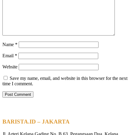
Name
*
Email
*
Website
Save my name, email, and website in this browser for the next
time I comment.
BARISTA.ID – JAKARTA
Jl. Arteri Kelapa Gading No. B 63, Pegangsaan Dua, Kelapa