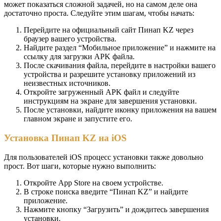
может показаться сложной задачей, но на самом деле она
достаточно проста. Следуйте этим шагам, чтобы начать:
Перейдите на официальный сайт Пинап KZ через
браузер вашего устройства.
Найдите раздел “Мобильное приложение” и нажмите на
ссылку для загрузки APK файла.
После скачивания файла, перейдите в настройки вашего
устройства и разрешите установку приложений из
неизвестных источников.
Откройте загруженный APK файл и следуйте
инструкциям на экране для завершения установки.
После установки, найдите иконку приложения на вашем
главном экране и запустите его.
Установка Пинап KZ на iOS
Для пользователей iOS процесс установки также довольно
прост. Вот шаги, которые нужно выполнить:
Откройте App Store на своем устройстве.
В строке поиска введите “Пинап KZ” и найдите
приложение.
Нажмите кнопку “Загрузить” и дождитесь завершения
установки.