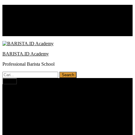
Skip
0812 1234 1674
to
baristaacademy.id@gmail.com
content
Notice:
Promo : Cash Back
BARISTA.ID Academy
Professional Barista School
Search
for:
Menu
Home
Profil
Visi Misi
Pilihan Program
Barista PRO BUSINESS
Barista PROFESSIONAL
Barista BASIC
Barista MANUAL BREW