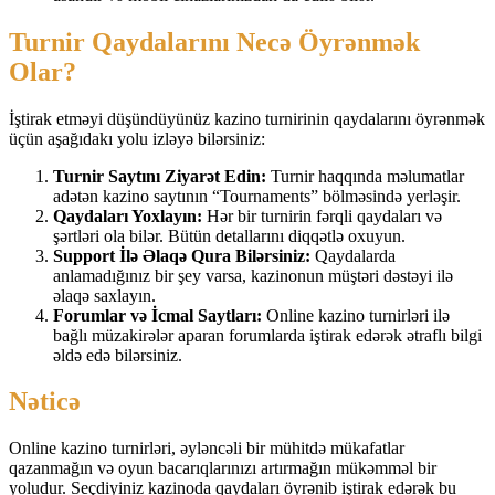
Turnir Qaydalarını Necə Öyrənmək
Olar?
İştirak etməyi düşündüyünüz kazino turnirinin qaydalarını öyrənmək
üçün aşağıdakı yolu izləyə bilərsiniz:
Turnir Saytını Ziyarət Edin:
Turnir haqqında məlumatlar
adətən kazino saytının “Tournaments” bölməsində yerləşir.
Qaydaları Yoxlayın:
Hər bir turnirin fərqli qaydaları və
şərtləri ola bilər. Bütün detallarını diqqətlə oxuyun.
Support İlə Əlaqə Qura Bilərsiniz:
Qaydalarda
anlamadığınız bir şey varsa, kazinonun müştəri dəstəyi ilə
əlaqə saxlayın.
Forumlar və İcmal Saytları:
Online kazino turnirləri ilə
bağlı müzakirələr aparan forumlarda iştirak edərək ətraflı bilgi
əldə edə bilərsiniz.
Nəticə
Online kazino turnirləri, əyləncəli bir mühitdə mükafatlar
qazanmağın və oyun bacarıqlarınızı artırmağın mükəmməl bir
yoludur. Seçdiyiniz kazinoda qaydaları öyrənib iştirak edərək bu