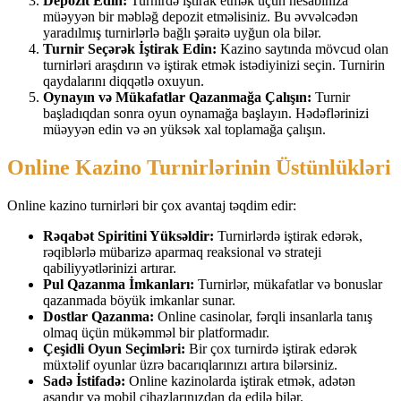
Depozit Edin:
Turnirdə iştirak etmək üçün hesabınıza
müəyyən bir məbləğ depozit etməlisiniz. Bu əvvəlcədən
yaradılmış turnirlərlə bağlı şəraitə uyğun ola bilər.
Turnir Seçərək İştirak Edin:
Kazino saytında mövcud olan
turnirləri araşdırın və iştirak etmək istədiyinizi seçin. Turnirin
qaydalarını diqqətlə oxuyun.
Oynayın və Mükafatlar Qazanmağa Çalışın:
Turnir
başladıqdan sonra oyun oynamağa başlayın. Hədəflərinizi
müəyyən edin və ən yüksək xal toplamağa çalışın.
Online Kazino Turnirlərinin Üstünlükləri
Online kazino turnirləri bir çox avantaj təqdim edir:
Rəqabət Spiritini Yüksəldir:
Turnirlərdə iştirak edərək,
rəqiblərlə mübarizə aparmaq reaksional və strateji
qabiliyyətlərinizi artırar.
Pul Qazanma İmkanları:
Turnirlər, mükafatlar və bonuslar
qazanmada böyük imkanlar sunar.
Dostlar Qazanma:
Online casinolar, fərqli insanlarla tanış
olmaq üçün mükəmməl bir platformadır.
Çeşidli Oyun Seçimləri:
Bir çox turnirdə iştirak edərək
müxtəlif oyunlar üzrə bacarıqlarınızı artıra bilərsiniz.
Sadə İstifadə:
Online kazinolarda iştirak etmək, adətən
asandır və mobil cihazlarınızdan da edilə bilər.