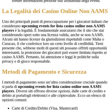
fornire informazioni preziose sull’affidabilità degli eventi.
La Legalità dei Casino Online Non AAMS
Uno dei principali punti di preoccupazione per i giocatori italiani che
considerano
upcoming events for lista casino online non AAMS
players
è la legalità. È fondamentale assicurarsi che il sito che stai
considerando operi sotto una licenza valida, anche se non AAMS.
Alcuni siti hanno licenze da giurisdizioni rispettabili come Malta o
Curacao, il che conferisce loro un certo livello di credibilità. Tieni
presente che, sebbene molti di questi siti possano offrirti opportunità
interessanti, la protezione dei giocatori può essere limitata rispetto ai
casino AAMS. Pertanto, fai attenzione e leggi le politiche sulla
privacy e di gioco responsabile.
Metodi di Pagamento e Sicurezza
I metodi di pagamento sono un’altra considerazione cruciale quando
si parla di
upcoming events for lista casino online non AAMS
players
. Diversi siti offrono diverse opzioni, dalle carte di credito e
debito ai portafogli elettronici e alle criptovalute. Ecco un elenco di
opzioni comuni:
Carte di Credito/Debito (Visa, Mastercard)