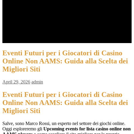
Barista MANUAL BREW
Espresso + Latte Art
Latte Art
Biaya
Jadwal
Pendaftaran
Contact Us
Kemitraan
Eventi Futuri per i Giocatori di Casino
Online Non AAMS: Guida alla Scelta dei
Migliori Siti
April 29, 2026
admin
Eventi Futuri per i Giocatori di Casino
Online Non AAMS: Guida alla Scelta dei
Migliori Siti
Salve, sono Marco Rossi, un esperto nel settore dei giochi online.
Oggi esploreremo gli
Upcoming events for lista casino online non