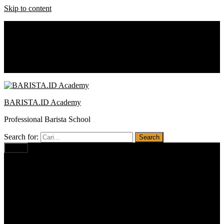
Skip to content
0812 1234 1674
baristaacademy.id@gmail.com
Notice:
Promo : Cash Back
BARISTA.ID Academy
Professional Barista School
Search for:
Menu
Home
Profil
Visi Misi
Pilihan Program
Barista PRO BUSINESS
Barista PROFESSIONAL
Barista BASIC