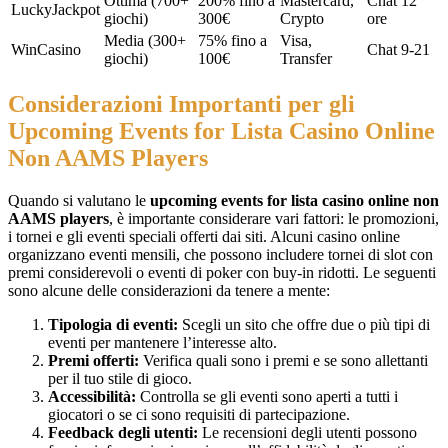
Ottima (700+
200% fino a
Mastercard,
Chat 12
LuckyJackpot
giochi)
300€
Crypto
ore
Media (300+
75% fino a
Visa,
WinCasino
Chat 9-21
giochi)
100€
Transfer
Considerazioni Importanti per gli
Upcoming Events for Lista Casino Online
Non AAMS Players
Quando si valutano le
upcoming events for lista casino online non
AAMS players
, è importante considerare vari fattori: le promozioni,
i tornei e gli eventi speciali offerti dai siti. Alcuni casino online
organizzano eventi mensili, che possono includere tornei di slot con
premi considerevoli o eventi di poker con buy-in ridotti. Le seguenti
sono alcune delle considerazioni da tenere a mente:
Tipologia di eventi:
Scegli un sito che offre due o più tipi di
eventi per mantenere l’interesse alto.
Premi offerti:
Verifica quali sono i premi e se sono allettanti
per il tuo stile di gioco.
Accessibilità:
Controlla se gli eventi sono aperti a tutti i
giocatori o se ci sono requisiti di partecipazione.
Feedback degli utenti:
Le recensioni degli utenti possono