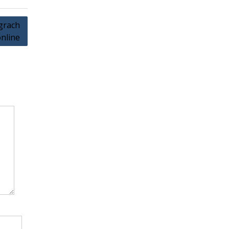
grach
nline