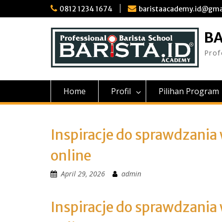
Skip
0812 1234 1674
baristaacademy.id@gma
to
content
BA
Prof
Home
Profil
Pilihan Program
Inspiracje do sprawdzani
online
April 29, 2026
admin
Inspiracje do sprawdzani