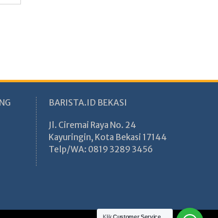
ANG
BARISTA.ID BEKASI
Jl. Ciremai Raya No. 24
Kayuringin, Kota Bekasi 17144
Telp/WA: 0819 3289 3456
Klik
Customer Service