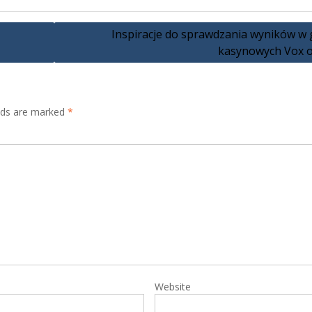
Inspiracje do sprawdzania wyników w 
kasynowych Vox o
elds are marked
*
Website