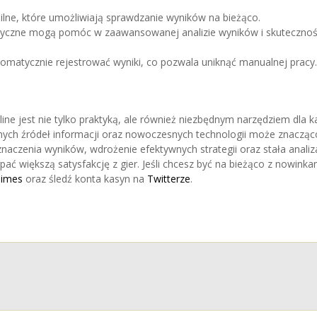
ilne, które umożliwiają sprawdzanie wyników na bieżąco.
tyczne mogą pomóc w zaawansowanej analizie wyników i skutecznoś
tomatycznie rejestrować wyniki, co pozwala uniknąć manualnej pracy.
e jest nie tylko praktyką, ale również niezbędnym narzędziem dla 
pnych źródeł informacji oraz nowoczesnych technologii może znacząc
naczenia wyników, wdrożenie efektywnych strategii oraz stała analiz
ć większą satysfakcję z gier. Jeśli chcesz być na bieżąco z nowinka
Times
oraz śledź konta kasyn na
Twitterze
.