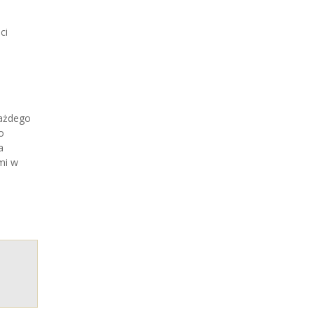
ci
każdego
o
a
mi w