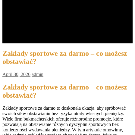
Barista MANUAL BREW
Espresso + Latte Art
Latte Art
Biaya
Jadwal
Pendaftaran
Contact Us
Kemitraan
Zakłady sportowe za darmo – co możesz
obstawiać?
April 30, 2026
admin
Zakłady sportowe za darmo – co możesz
obstawiać?
Zakłady sportowe za darmo to doskonała okazja, aby spróbować
swoich sił w obstawianiu bez ryzyka utraty własnych pieniędzy.
Wiele firm bukmacherskich oferuje różnorodne promocje, które
pozwalają na obstawianie różnych dyscyplin sportowych bez
konieczności wydawania pieniędzy. W tym artykule omówimy,