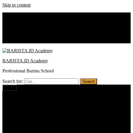
Skip to content
0812 1234 1674
baristaacademy.id@gmail.com
Notice:
Promo : Cash Back
BARISTA.ID Academy
Professional Barista School
Search for:
Menu
Home
Profil
Visi Misi
Pilihan Program
Barista PRO BUSINESS
Barista PROFESSIONAL
Barista BASIC