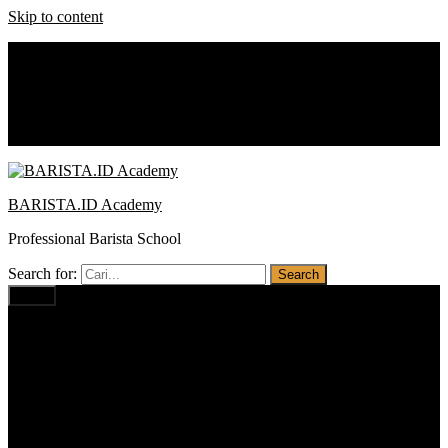
Skip to content
0812 1234 1674
baristaacademy.id@gmail.com
Notice:
Promo : Cash Back
BARISTA.ID Academy
Professional Barista School
Search for:
Menu
Home
Profil
Visi Misi
Pilihan Program
Barista PRO BUSINESS
Barista PROFESSIONAL
Barista BASIC