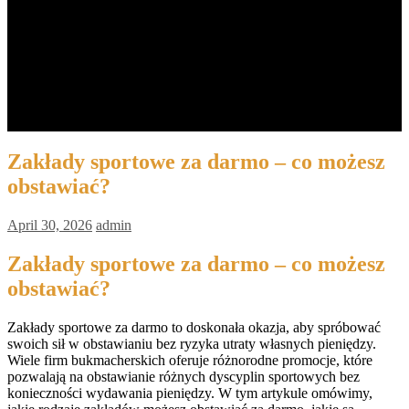
Barista MANUAL BREW
Espresso + Latte Art
Latte Art
Biaya
Jadwal
Pendaftaran
Contact Us
Kemitraan
Zakłady sportowe za darmo – co możesz
obstawiać?
April 30, 2026
admin
Zakłady sportowe za darmo – co możesz
obstawiać?
Zakłady sportowe za darmo to doskonała okazja, aby spróbować
swoich sił w obstawianiu bez ryzyka utraty własnych pieniędzy.
Wiele firm bukmacherskich oferuje różnorodne promocje, które
pozwalają na obstawianie różnych dyscyplin sportowych bez
konieczności wydawania pieniędzy. W tym artykule omówimy,