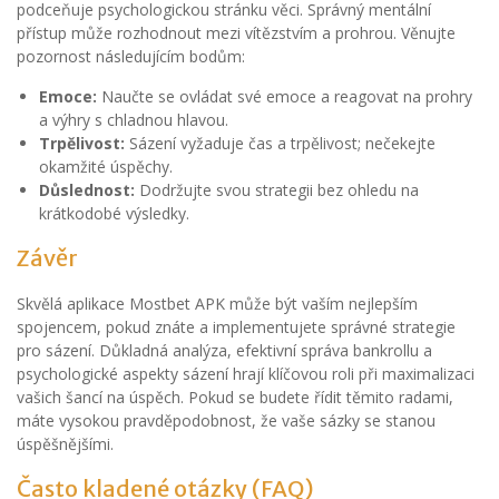
podceňuje psychologickou stránku věci. Správný mentální
přístup může rozhodnout mezi vítězstvím a prohrou. Věnujte
pozornost následujícím bodům:
Emoce:
Naučte se ovládat své emoce a reagovat na prohry
a výhry s chladnou hlavou.
Trpělivost:
Sázení vyžaduje čas a trpělivost; nečekejte
okamžité úspěchy.
Důslednost:
Dodržujte svou strategii bez ohledu na
krátkodobé výsledky.
Závěr
Skvělá aplikace Mostbet APK může být vaším nejlepším
spojencem, pokud znáte a implementujete správné strategie
pro sázení. Důkladná analýza, efektivní správa bankrollu a
psychologické aspekty sázení hrají klíčovou roli při maximalizaci
vašich šancí na úspěch. Pokud se budete řídit těmito radami,
máte vysokou pravděpodobnost, že vaše sázky se stanou
úspěšnějšími.
Často kladené otázky (FAQ)