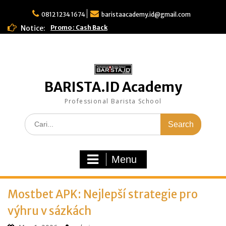
Skip
to
0812 1234 1674
baristaacademy.id@gmail.com
content
Notice:
Promo : Cash Back
BARISTA.ID Academy
Professional Barista School
Search
for:
Menu
Mostbet APK: Nejlepší strategie pro
výhru v sázkách