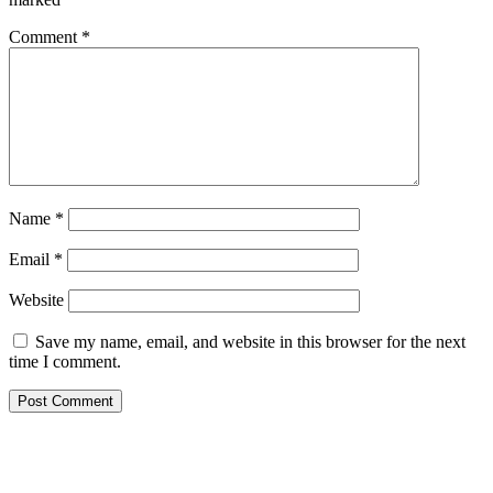
Comment
*
Name
*
Email
*
Website
Save my name, email, and website in this browser for the next
time I comment.