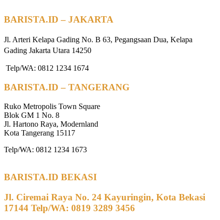
BARISTA.ID – JAKARTA
Jl. Arteri Kelapa Gading No. B 63, Pegangsaan Dua, Kelapa
Gading Jakarta Utara 14250
Telp/WA: 0812 1234 1674
BARISTA.ID – TANGERANG
Ruko Metropolis Town Square
Blok GM 1 No. 8
Jl. Hartono Raya, Modernland
Kota Tangerang 15117
Telp/WA: 0812 1234 1673
BARISTA.ID BEKASI
Jl. Ciremai Raya No. 24 Kayuringin, Kota Bekasi
17144 Telp/WA: 0819 3289 3456