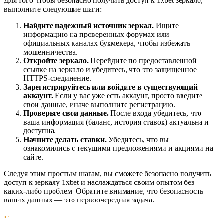
Для того чтобы безопасно получить доступ к 1xbet зеркало,
выполните следующие шаги:
Найдите надежный источник зеркал.
Ищите
информацию на проверенных форумах или
официальных каналах букмекера, чтобы избежать
мошенничества.
Откройте зеркало.
Перейдите по предоставленной
ссылке на зеркало и убедитесь, что это защищенное
HTTPS-соединение.
Зарегистрируйтесь или войдите в существующий
аккаунт.
Если у вас уже есть аккаунт, просто введите
свои данные, иначе выполните регистрацию.
Проверьте свои данные.
После входа убедитесь, что
ваша информация (баланс, история ставок) актуальна и
доступна.
Начните делать ставки.
Убедитесь, что вы
ознакомились с текущими предложениями и акциями на
сайте.
Следуя этим простым шагам, вы сможете безопасно получить
доступ к зеркалу 1xbet и наслаждаться своим опытом без
каких-либо проблем. Обратите внимание, что безопасность
ваших данных — это первоочередная задача.