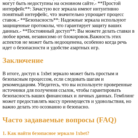
могут быть недоступны на основном сайте.- **Простой
интерфейс**: Зачастую все зеркала имеют интуитивно
понятный интерфейс, что значительно упрощает процесс
ставок.- **Безопасность**: Надежные зеркала используют
защищенные протоколы, что гарантирует защиту ваших
данных.- **Постоянный доступ**: Вы можете делать ставки в
любое время, независимо от блокировок.Важность этих
аспектов не может быть недооценена, особенно когда речь
идет о безопасности и удобстве азартных игр.
Заключение
В итоге, доступ к 1xbet зеркало может быть простым и
безопасным процессом, если следовать шагам и
рекомендациям. Убедитесь, что вы используете проверенные
источники для получения ссылок, чтобы гарантировать
безопасность ваших финансовых и личных данных. Гемблинг
может предоставлять массу преимуществ и удовольствия, но
важно делать это осознанно и безопасно.
Часто задаваемые вопросы (FAQ)
1. Как найти безопасное зеркало 1xbet?