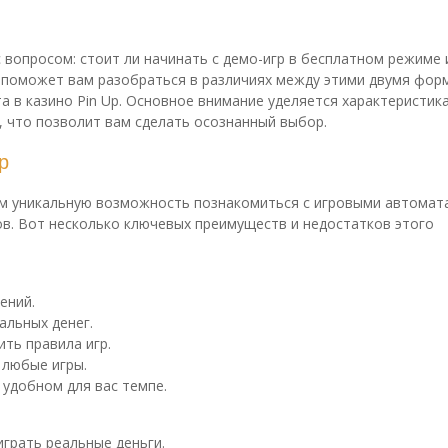
 вопросом: стоит ли начинать с демо-игр в бесплатном режиме 
я поможет вам разобраться в различиях между этими двумя фо
 в казино Pin Up. Основное внимание уделяется характеристик
 что позволит вам сделать осознанный выбор.
р
ам уникальную возможность познакомиться с игровыми автомат
в. Вот несколько ключевых преимуществ и недостатков этого
ений.
альных денег.
ть правила игр.
 любые игры.
 удобном для вас темпе.
грать реальные деньги.