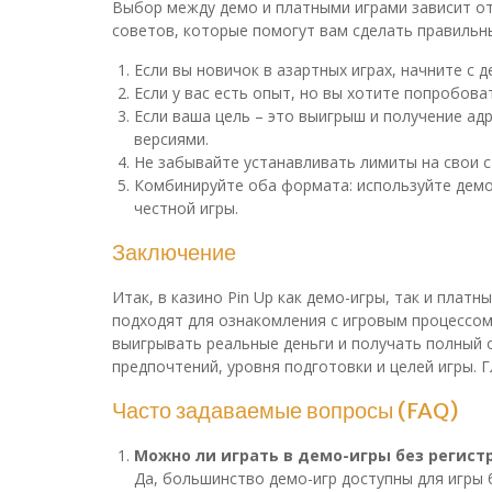
Выбор между демо и платными играми зависит от 
советов, которые помогут вам сделать правильн
Если вы новичок в азартных играх, начните с д
Если у вас есть опыт, но вы хотите попробов
Если ваша цель – это выигрыш и получение ад
версиями.
Не забывайте устанавливать лимиты на свои с
Комбинируйте оба формата: используйте демо 
честной игры.
Заключение
Итак, в казино Pin Up как демо-игры, так и пла
подходят для ознакомления с игровым процессо
выигрывать реальные деньги и получать полный 
предпочтений, уровня подготовки и целей игры. 
Часто задаваемые вопросы (FAQ)
Можно ли играть в демо-игры без регистр
Да, большинство демо-игр доступны для игры 