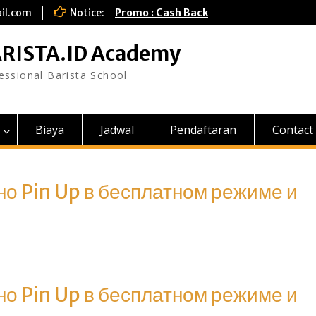
il.com
Notice:
Promo : Cash Back
RISTA.ID Academy
essional Barista School
Biaya
Jadwal
Pendaftaran
Contact
о Pin Up в бесплатном режиме и
о Pin Up в бесплатном режиме и