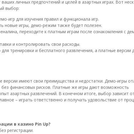
ваших личных предпочтений и целей в азартных играх. Вот нес
ый выбор:
емо-игр для изучения правил и функционала игр.
ать новые игры, демо-режим также будет полезен.
реналина, переходите к платным играм после ознакомления с де
тавки и контролировать свои расходы.
для тренировки и бесплатного развлечения, а платные версии 
тные версии имеют свои преимущества и недостатки. Демо-игры о
м без финансовых рисков. Платные же игры дают возможность
опыт азартных развлечений. В конечном итоге, выбор зависит о
Главное – играть ответственно и получать удовольствие от проц
ации в казино Pin Up?
без регистрации.