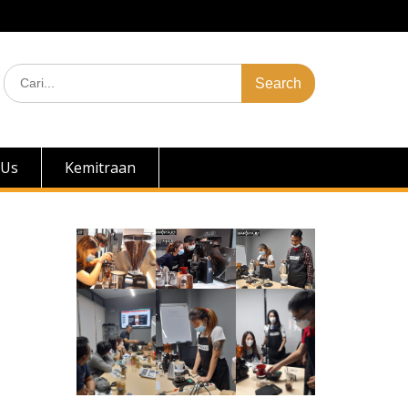
Search
for:
 Us
Kemitraan