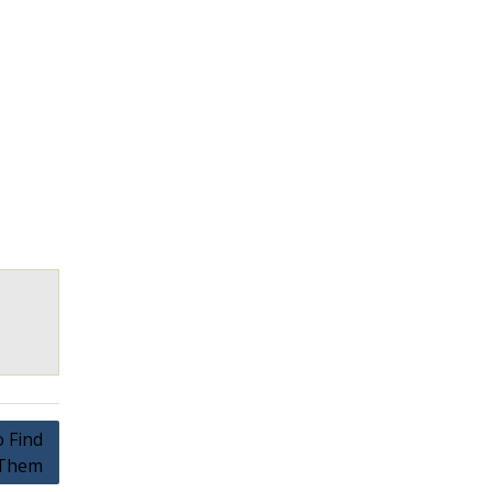
 Find
Them