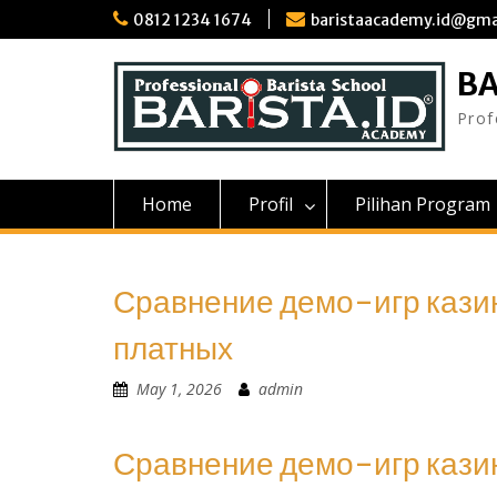
Skip
0812 1234 1674
baristaacademy.id@gma
to
content
BA
Prof
Home
Profil
Pilihan Program
Сравнение демо-игр казин
платных
May 1, 2026
admin
Сравнение демо-игр казин