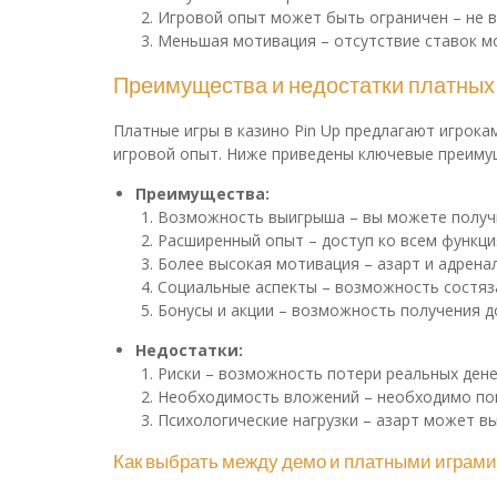
Игровой опыт может быть ограничен – не в
Меньшая мотивация – отсутствие ставок м
Преимущества и недостатки платных
Платные игры в казино Pin Up предлагают игрок
игровой опыт. Ниже приведены ключевые преиму
Преимущества:
Возможность выигрыша – вы можете получ
Расширенный опыт – доступ ко всем функци
Более высокая мотивация – азарт и адренал
Социальные аспекты – возможность состяза
Бонусы и акции – возможность получения д
Недостатки:
Риски – возможность потери реальных дене
Необходимость вложений – необходимо поп
Психологические нагрузки – азарт может в
Как выбрать между демо и платными играм