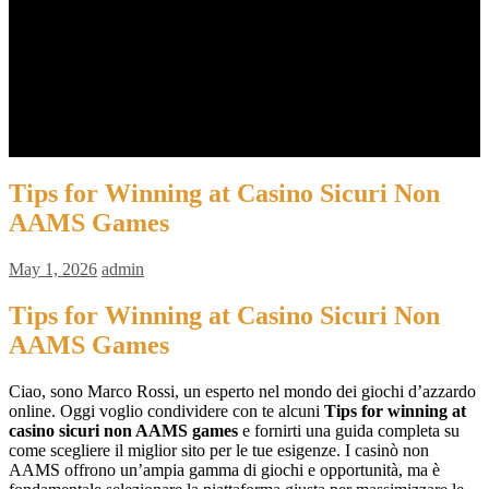
Barista MANUAL BREW
Espresso + Latte Art
Latte Art
Biaya
Jadwal
Pendaftaran
Contact Us
Kemitraan
Tips for Winning at Casino Sicuri Non
AAMS Games
May 1, 2026
admin
Tips for Winning at Casino Sicuri Non
AAMS Games
Ciao, sono Marco Rossi, un esperto nel mondo dei giochi d’azzardo
online. Oggi voglio condividere con te alcuni
Tips for winning at
casino sicuri non AAMS games
e fornirti una guida completa su
come scegliere il miglior sito per le tue esigenze. I casinò non
AAMS offrono un’ampia gamma di giochi e opportunità, ma è